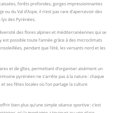
aissées, forêts profondes, gorges impressionnantes
ge ou du Val d’Aspe, il n’est pas rare d’apercevoir des
s lys des Pyrénées.
iversité des flores alpines et méditerranéennes qui se
y est possible toute l’année grâce à des microclimats
 ensoleillées, pendant que l’été, les versants nord et les
e gares et de gîtes, permettant d’organiser aisément un
moine pyrénéen ne s’arrête pas à la nature : chaque
et ses fêtes locales où l’on partage la culture
ffrir bien plus qu’une simple séance sportive : c’est
’histoires, où la montagne a toujours eu une place