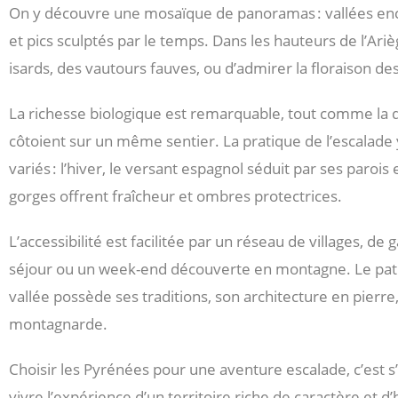
On y découvre une mosaïque de panoramas : vallées enc
et pics sculptés par le temps. Dans les hauteurs de l’Ariè
isards, des vautours fauves, ou d’admirer la floraison de
La richesse biologique est remarquable, tout comme la d
côtoient sur un même sentier. La pratique de l’escalade 
variés : l’hiver, le versant espagnol séduit par ses parois
gorges offrent fraîcheur et ombres protectrices.
L’accessibilité est facilitée par un réseau de villages, d
séjour ou un week-end découverte en montagne. Le patri
vallée possède ses traditions, son architecture en pierre, 
montagnarde.
Choisir les Pyrénées pour une aventure escalade, c’est s’o
vivre l’expérience d’un territoire riche de caractère et d