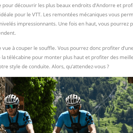
 pour découvrir les plus beaux endroits d’Andorre et prof
n idéale pour le VTT. Les remontées mécaniques vous per
énivelés impressionnants. Une fois en haut, vous pourrez 
endent.
e vue à couper le souffle. Vous pourrez donc profiter d’un
a télécabine pour monter plus haut et profiter des meill
tre style de conduite. Alors, qu’attendez-vous ?