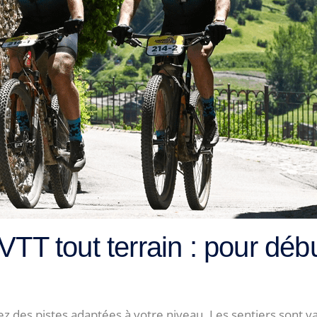
VTT tout terrain : pour déb
 des pistes adaptées à votre niveau. Les sentiers sont va