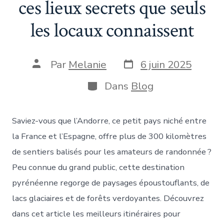
ces lieux secrets que seuls
les locaux connaissent
Date
Auteur
Par
Melanie
6 juin 2025
de
de
publication
la
Catégories
Dans
Blog
publication
Saviez-vous que l’Andorre, ce petit pays niché entre
la France et l’Espagne, offre plus de 300 kilomètres
de sentiers balisés pour les amateurs de randonnée ?
Peu connue du grand public, cette destination
pyrénéenne regorge de paysages époustouflants, de
lacs glaciaires et de forêts verdoyantes. Découvrez
dans cet article les meilleurs itinéraires pour