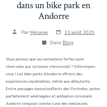
dans un bike park en
Andorre
Date
Auteur
Par
Melanie
13 août 2025
de
de
publication
la
Catégories
Dans
Blog
publication
Vous pensez que les sensations fortes sont
réservées aux cyclistes chevronnés ? Détrompez-
vous ! Les bike parks d’Andorre offrent des
expériences inoubliables, même aux débutants.
Entre paysages époustouflants des Pyrénées, pistes
parfaitement aménagées et ambiance conviviale,
Andorre s’impose comme l’une des meilleures