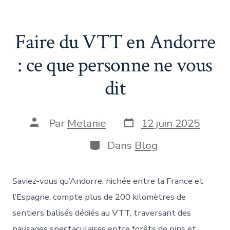
Faire du VTT en Andorre
: ce que personne ne vous
dit
Date
Auteur
Par
Melanie
12 juin 2025
de
de
publication
la
Catégories
Dans
Blog
publication
Saviez-vous qu’Andorre, nichée entre la France et
l’Espagne, compte plus de 200 kilomètres de
sentiers balisés dédiés au VTT, traversant des
paysages spectaculaires entre forêts de pins et