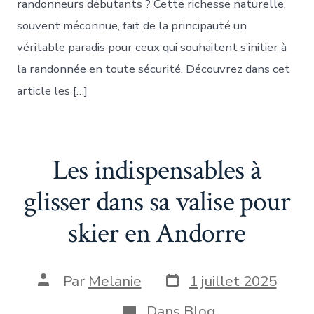
randonneurs débutants ? Cette richesse naturelle,
souvent méconnue, fait de la principauté un
véritable paradis pour ceux qui souhaitent s’initier à
la randonnée en toute sécurité. Découvrez dans cet
article les […]
Les indispensables à
glisser dans sa valise pour
skier en Andorre
Date
Auteur
Par
Melanie
1 juillet 2025
de
de
publication
la
Catégories
Dans
Blog