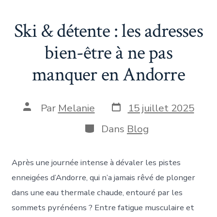
Ski & détente : les adresses
bien-être à ne pas
manquer en Andorre
Date
Auteur
Par
Melanie
15 juillet 2025
de
de
publication
la
Catégories
Dans
Blog
publication
Après une journée intense à dévaler les pistes
enneigées d’Andorre, qui n’a jamais rêvé de plonger
dans une eau thermale chaude, entouré par les
sommets pyrénéens ? Entre fatigue musculaire et