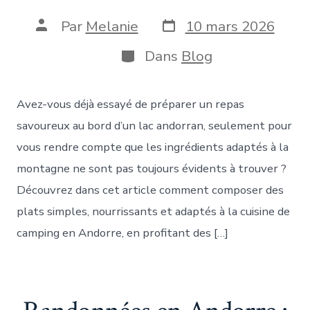
Date
Auteur
Par
Melanie
10 mars 2026
de
de
publication
la
Catégories
Dans
Blog
publication
Avez-vous déjà essayé de préparer un repas
savoureux au bord d’un lac andorran, seulement pour
vous rendre compte que les ingrédients adaptés à la
montagne ne sont pas toujours évidents à trouver ?
Découvrez dans cet article comment composer des
plats simples, nourrissants et adaptés à la cuisine de
camping en Andorre, en profitant des […]