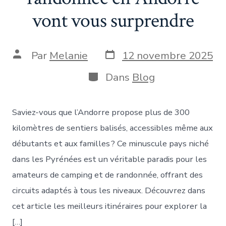
vont vous surprendre
Date
Auteur
Par
Melanie
12 novembre 2025
de
de
publication
la
Catégories
Dans
Blog
publication
Saviez-vous que l’Andorre propose plus de 300
kilomètres de sentiers balisés, accessibles même aux
débutants et aux familles ? Ce minuscule pays niché
dans les Pyrénées est un véritable paradis pour les
amateurs de camping et de randonnée, offrant des
circuits adaptés à tous les niveaux. Découvrez dans
cet article les meilleurs itinéraires pour explorer la
[…]