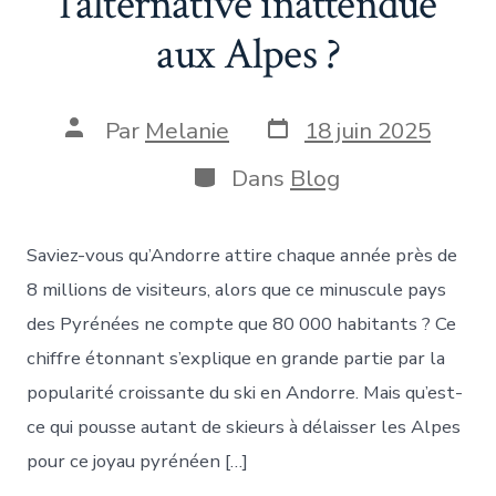
l’alternative inattendue
aux Alpes ?
Date
Auteur
Par
Melanie
18 juin 2025
de
de
publication
la
Catégories
Dans
Blog
publication
Saviez-vous qu’Andorre attire chaque année près de
8 millions de visiteurs, alors que ce minuscule pays
des Pyrénées ne compte que 80 000 habitants ? Ce
chiffre étonnant s’explique en grande partie par la
popularité croissante du ski en Andorre. Mais qu’est-
ce qui pousse autant de skieurs à délaisser les Alpes
pour ce joyau pyrénéen […]