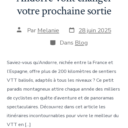
votre prochaine sortie
Date
Auteur
Par
Melanie
28 juin 2025
de
de
publication
la
Catégories
Dans
Blog
publication
Saviez-vous qu’Andorre, nichée entre la France et
l’Espagne, offre plus de 200 kilomètres de sentiers
VTT balisés, adaptés à tous les niveaux ? Ce petit
paradis montagneux attire chaque année des milliers
de cyclistes en quête d’aventure et de panoramas
spectaculaires. Découvrez dans cet article les
itinéraires incontournables pour vivre le meilleur du
VTT en […]