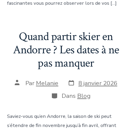
fascinantes vous pourrez observer lors de vos […]
Quand partir skier en
Andorre ? Les dates à ne
pas manquer
Date
Auteur
Par
Melanie
8 janvier 2026
de
de
publication
la
Catégories
Dans
Blog
publication
Saviez-vous qu’en Andorre, la saison de ski peut
s’étendre de fin novembre jusqu’à fin avril, offrant