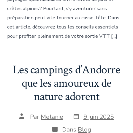
crêtes alpines ? Pourtant, s’y aventurer sans
préparation peut vite tourner au casse-tête. Dans
cet article, découvrez tous les conseils essentiels
pour profiter pleinement de votre sortie VTT […]
Les campings d’Andorre
que les amoureux de
nature adorent
Date
Auteur
Par
Melanie
9 juin 2025
de
de
publication
la
Catégories
Dans
Blog