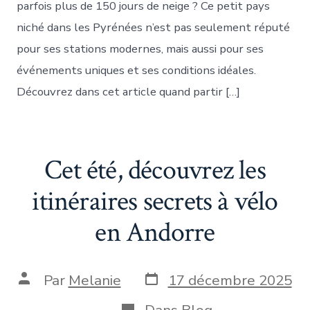
parfois plus de 150 jours de neige ? Ce petit pays
niché dans les Pyrénées n’est pas seulement réputé
pour ses stations modernes, mais aussi pour ses
événements uniques et ses conditions idéales.
Découvrez dans cet article quand partir […]
Cet été, découvrez les
itinéraires secrets à vélo
en Andorre
Date
Auteur
Par
Melanie
17 décembre 2025
de
de
publication
la
Catégories
Dans
Blog