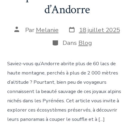
d’Andorre
Date
Auteur
Par
Melanie
18 juillet 2025
de
de
publication
la
Catégories
Dans
Blog
publication
Saviez-vous qu’Andorre abrite plus de 60 lacs de
haute montagne, perchés à plus de 2 000 mètres
d’altitude ? Pourtant, bien peu de voyageurs
connaissent la beauté sauvage de ces joyaux alpins
nichés dans les Pyrénées. Cet article vous invite à
explorer ces écosystèmes préservés, à découvrir
leurs panoramas à couper le souffle et à […]