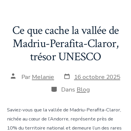
Ce que cache la vallée de
Madriu-Perafita-Claror,
trésor UNESCO
Date
Auteur
Par
Melanie
16 octobre 2025
de
de
publication
la
Catégories
Dans
Blog
publication
Saviez-vous que la vallée de Madriu-Perafita-Claror,
nichée au cœur de l’Andorre, représente près de
10% du territoire national et demeure l’un des rares