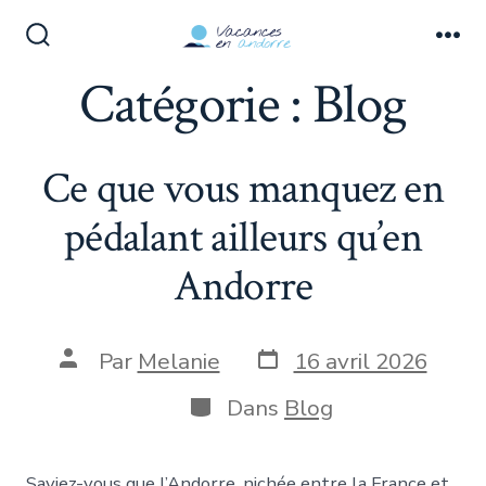
Aller
au
Bascule
Me
Rechercher
Catégorie :
Blog
contenu
Ce que vous manquez en
pédalant ailleurs qu’en
Andorre
Date
Auteur
Par
Melanie
16 avril 2026
de
de
publication
la
Catégories
Dans
Blog
publication
Saviez-vous que l’Andorre, nichée entre la France et