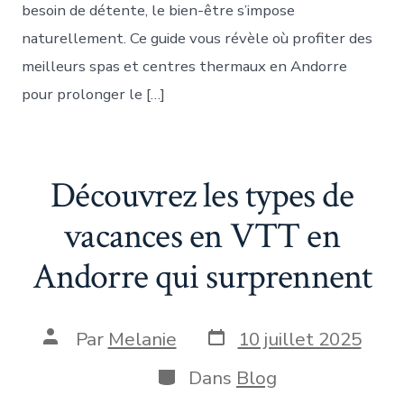
besoin de détente, le bien-être s’impose
naturellement. Ce guide vous révèle où profiter des
meilleurs spas et centres thermaux en Andorre
pour prolonger le […]
Découvrez les types de
vacances en VTT en
Andorre qui surprennent
Date
Auteur
Par
Melanie
10 juillet 2025
de
de
publication
la
Catégories
Dans
Blog
publication