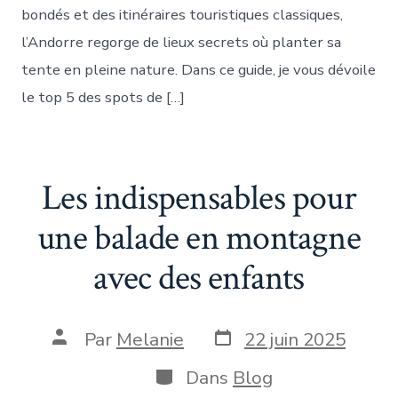
bondés et des itinéraires touristiques classiques,
l’Andorre regorge de lieux secrets où planter sa
tente en pleine nature. Dans ce guide, je vous dévoile
le top 5 des spots de […]
Les indispensables pour
une balade en montagne
avec des enfants
Date
Auteur
Par
Melanie
22 juin 2025
de
de
publication
la
Catégories
Dans
Blog
publication