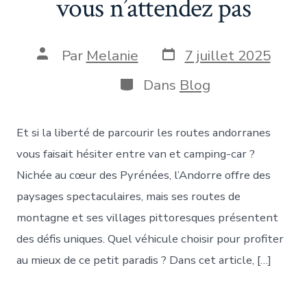
vous n’attendez pas
Date
Auteur
Par
Melanie
7 juillet 2025
de
de
publication
la
Catégories
Dans
Blog
publication
Et si la liberté de parcourir les routes andorranes
vous faisait hésiter entre van et camping-car ?
Nichée au cœur des Pyrénées, l’Andorre offre des
paysages spectaculaires, mais ses routes de
montagne et ses villages pittoresques présentent
des défis uniques. Quel véhicule choisir pour profiter
au mieux de ce petit paradis ? Dans cet article, […]