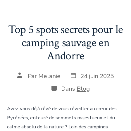
Top 5 spots secrets pour le
camping sauvage en
Andorre
Date
Auteur
Par
Melanie
24 juin 2025
de
de
publication
la
Catégories
Dans
Blog
publication
Avez-vous déjà rêvé de vous réveiller au cœur des
Pyrénées, entouré de sommets majestueux et du
calme absolu de la nature ? Loin des campings