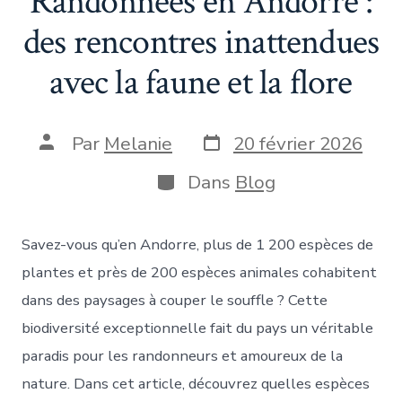
Randonnées en Andorre :
des rencontres inattendues
avec la faune et la flore
Date
Auteur
Par
Melanie
20 février 2026
de
de
publication
la
Catégories
Dans
Blog
publication
Savez-vous qu’en Andorre, plus de 1 200 espèces de
plantes et près de 200 espèces animales cohabitent
dans des paysages à couper le souffle ? Cette
biodiversité exceptionnelle fait du pays un véritable
paradis pour les randonneurs et amoureux de la
nature. Dans cet article, découvrez quelles espèces