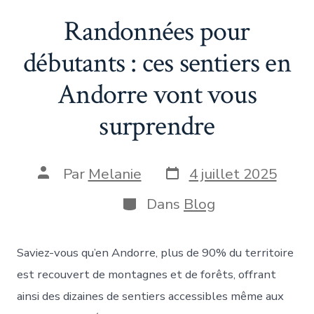
Randonnées pour
débutants : ces sentiers en
Andorre vont vous
surprendre
Date
Auteur
Par
Melanie
4 juillet 2025
de
de
publication
la
Catégories
Dans
Blog
publication
Saviez-vous qu’en Andorre, plus de 90% du territoire
est recouvert de montagnes et de forêts, offrant
ainsi des dizaines de sentiers accessibles même aux