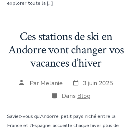
explorer toute la […]
Ces stations de ski en
Andorre vont changer vos
vacances d’hiver
Date
Auteur
Par
Melanie
3 juin 2025
de
de
publication
la
Catégories
Dans
Blog
publication
Saviez-vous qu’Andorre, petit pays niché entre la
France et l’Espagne, accueille chaque hiver plus de