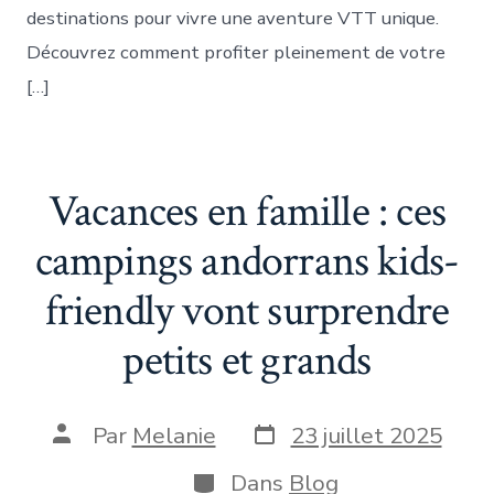
destinations pour vivre une aventure VTT unique.
Découvrez comment profiter pleinement de votre
[…]
Vacances en famille : ces
campings andorrans kids-
friendly vont surprendre
petits et grands
Date
Auteur
Par
Melanie
23 juillet 2025
de
de
publication
la
Catégories
Dans
Blog