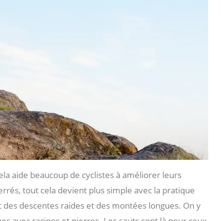
ela aide beaucoup de cyclistes à améliorer leurs
rés, tout cela devient plus simple avec la pratique
nt des descentes raides et des montées longues. On y
es avec racines et pierres. Les sauts sont là pour ceux