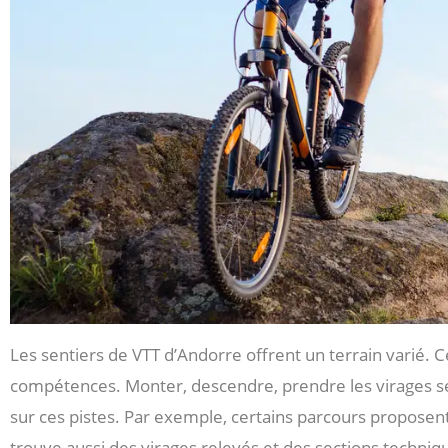
Les sentiers de VTT d’Andorre offrent un terrain varié. C
compétences. Monter, descendre, prendre les virages ser
sur ces pistes. Par exemple, certains parcours propose
trouve aussi des virages relevés et des sections techniqu